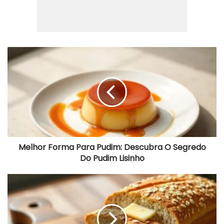
Melhor
Forma
Para
Pudim:
Descubra
O
Segredo
Do
Pudim
Lisinho
Melhor Forma Para Pudim: Descubra O Segredo
Do Pudim Lisinho
Pão
Integral
De
Aveia
Fofinho:
Receita