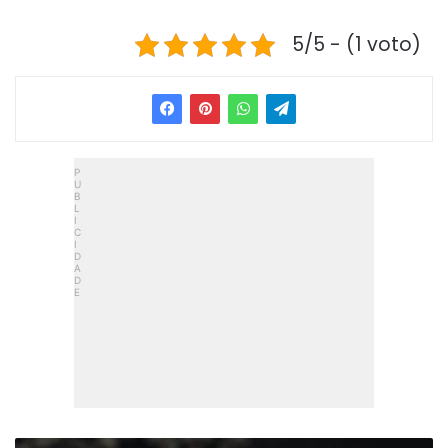
5/5 - (1 voto)
P