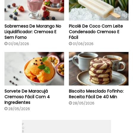
t
a
A
u
t
Sobremesa De Morango No
Picolé De Coco Com Leite
ê
Liquidificador: Cremosa E
Condensado Cremoso E
n
Sem Forno
Fácil
t
i
01/06/2026
01/06/2026
c
a
Sorvete De Maracujá
Biscoito Mesclado Fofinho:
Cremoso Fácil Com 4
Receita Fácil De 40 Min
Ingredientes
28/05/2026
28/05/2026