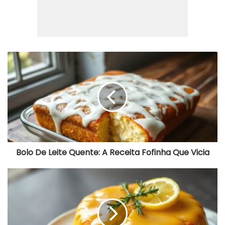
Bolo
De
Leite
Quente:
A
Receita
Fofinha
Que
Vicia
Bolo De Leite Quente: A Receita Fofinha Que Vicia
Bolo
De
Ricota
Com
Limão
E