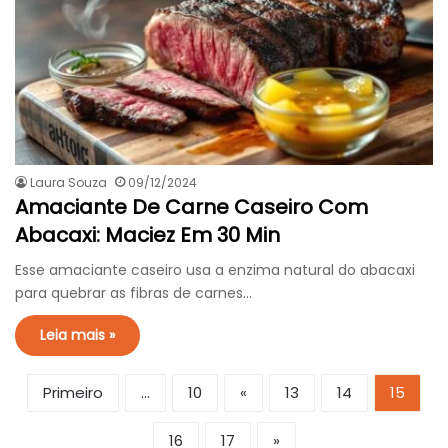
Laura Souza
09/12/2024
Amaciante De Carne Caseiro Com
Abacaxi: Maciez Em 30 Min
Esse amaciante caseiro usa a enzima natural do abacaxi
para quebrar as fibras de carnes…
Leia mais »
Primeiro
...
10
«
13
14
15
16
17
»