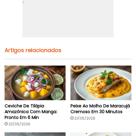
e
e
n
l
t
e
o
C
E
r
m
o
3
c
0
a
M
n
Artigos relacionados
i
t
n
e
E
m
2
5
M
i
n
u
Ceviche De Tilápia
Peixe Ao Molho De Maracujá
t
Amazônica Com Manga:
Cremoso Em 30 Minutos
o
Pronto Em 6 Min
21/05/2026
s
23/05/2026