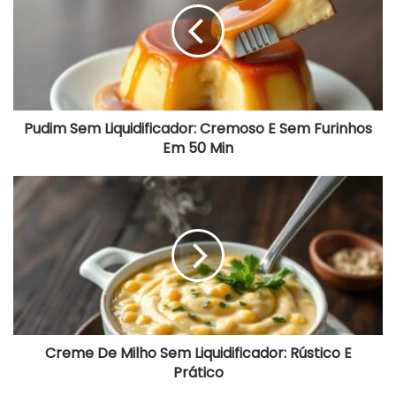
Cremoso
E
Sem
Furinhos
Em
50
Min
Pudim Sem Liquidificador: Cremoso E Sem Furinhos
Em 50 Min
Creme
De
Milho
Sem
Liquidificador:
Rústico
E
Prático
Creme De Milho Sem Liquidificador: Rústico E
Prático