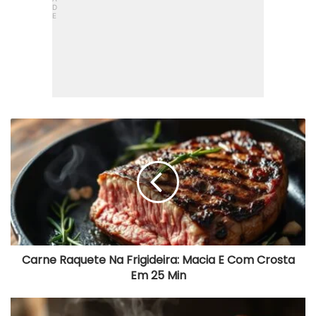
Carne
Raquete
Na
Frigideira:
Macia
E
Com
Crosta
Em
25
Min
Carne Raquete Na Frigideira: Macia E Com Crosta
Em 25 Min
Pão
Duro