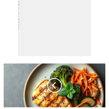
Jantar
Fitness:
Frango
E
Legumes
Assados
Saboroso
E
Rápido