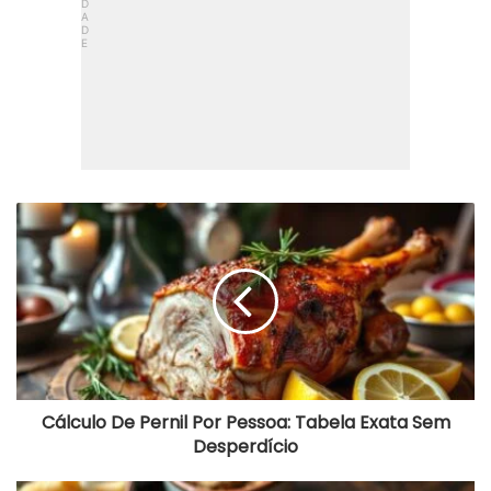
Cálculo
De
Pernil
Por
Pessoa:
Tabela
Exata
Sem
Desperdício
Cálculo De Pernil Por Pessoa: Tabela Exata Sem
Desperdício
Strogonoff