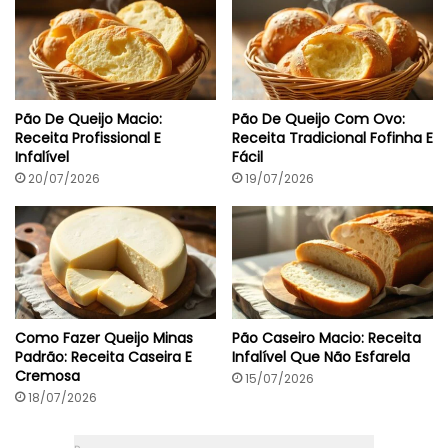
l
E
o
S
w
e
m
R
a
Pão De Queijo Macio:
Pão De Queijo Com Ovo:
c
Receita Profissional E
Receita Tradicional Fofinha E
h
Infalível
Fácil
a
d
20/07/2026
19/07/2026
u
r
a
s
Como Fazer Queijo Minas
Pão Caseiro Macio: Receita
Padrão: Receita Caseira E
Infalível Que Não Esfarela
Cremosa
15/07/2026
18/07/2026