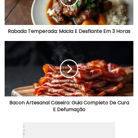
3
Horas
Rabada Temperada: Macia E Desfiante Em 3 Horas
Bacon
Artesanal
Caseiro:
Guia
Completo
De
Cura
E
Defumação
Bacon Artesanal Caseiro: Guia Completo De Cura
E Defumação