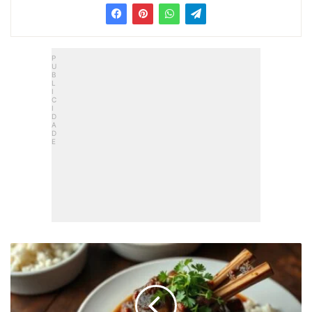
Rabada
Temperada:
Macia
E
Desfiante
Em