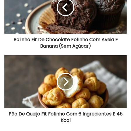
n
h
o
F
i
t
D
Bolinho Fit De Chocolate Fofinho Com Aveia E
e
Banana (Sem Açúcar)
C
h
o
P
c
ã
o
o
l
D
a
e
t
Q
e
u
F
e
o
i
f
j
i
o
Pão De Queijo Fit Fofinho Com 6 Ingredientes E 45
n
F
Kcal
h
i
o
t
C