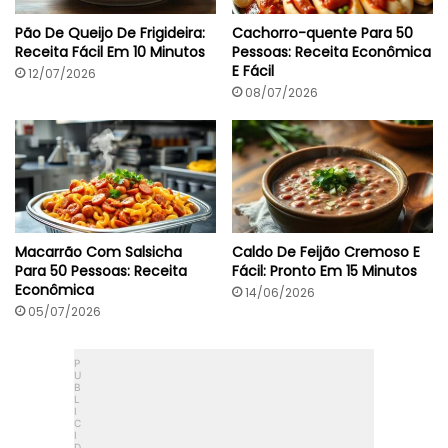
)
5
K
Pão De Queijo De Frigideira:
Cachorro-quente Para 50
c
Receita Fácil Em 10 Minutos
Pessoas: Receita Econômica
a
E Fácil
12/07/2026
l
08/07/2026
Macarrão Com Salsicha
Caldo De Feijão Cremoso E
Para 50 Pessoas: Receita
Fácil: Pronto Em 15 Minutos
Econômica
14/06/2026
05/07/2026