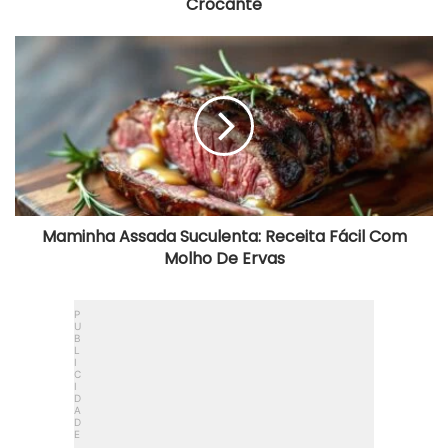
Crocante
Maminha
Assada
Suculenta:
Receita
Fácil
Com
Molho
De
Ervas
Maminha Assada Suculenta: Receita Fácil Com
Molho De Ervas