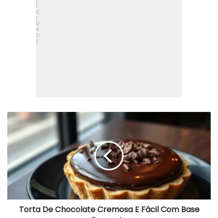
Torta
De
Chocolate
Cremosa
E
Fácil
Com
Base
Crocante
Torta De Chocolate Cremosa E Fácil Com Base