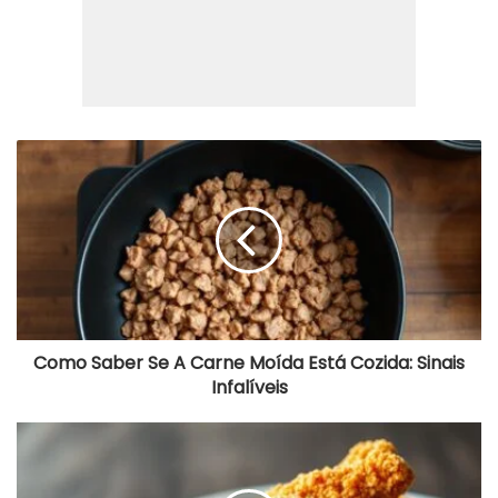
Como
Saber
Se
A
Carne
Moída
Está
Cozida:
Sinais
Infalíveis
Como Saber Se A Carne Moída Está Cozida: Sinais
Infalíveis
Frango
Crocante
Na
Airfryer: