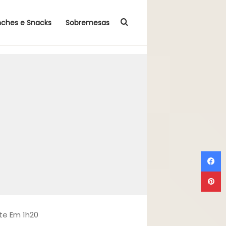
Procurar por
nches e Snacks
Sobremesas
F
P
te Em 1h20