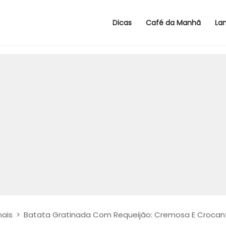
Dicas
Café da Manhã
La
nais
>
Batata Gratinada Com Requeijão: Cremosa E Crocan