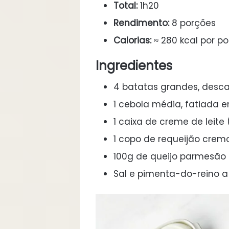
Total:
1h20
Rendimento:
8 porções
Calorias:
≈ 280 kcal por p
Ingredientes
4 batatas grandes, desca
1 cebola média, fatiada 
1 caixa de creme de leite
1 copo de requeijão crem
100g de queijo parmesão 
Sal e pimenta-do-reino a