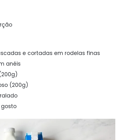
orção
scadas e cortadas em rodelas finas
em anéis
 (200g)
oso (200g)
ralado
 gosto