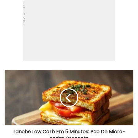
Lanche
Low
Carb
Em
5
Minutos:
Pão
De
Micro-
ondas
Crocante
Lanche Low Carb Em 5 Minutos: Pão De Micro-