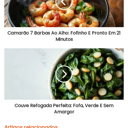
Fofinho
E
Pronto
Em
21
Minutos
Camarão 7 Barbas Ao Alho: Fofinho E Pronto Em 21
Minutos
Couve
Refogada
Perfeita:
Fofa,
Verde
E
Sem
Amargor
Couve Refogada Perfeita: Fofa, Verde E Sem
Amargor
Artigos relacionados