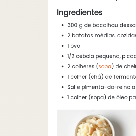
Ingredientes
300 g de bacalhau dessa
2 batatas médias, cozid
1 ovo
1/2 cebola pequena, pica
2 colheres (
sopa
) de che
1 colher (chá) de fermen
Sal e pimenta-do-reino a
1 colher (sopa) de óleo pa