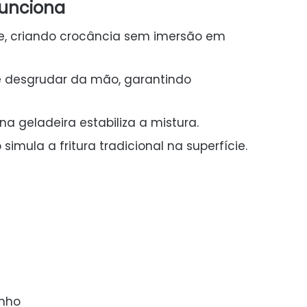
funciona
nte, criando crocância sem imersão em
 desgrudar da mão, garantindo
a geladeira estabiliza a mistura.
imula a fritura tradicional na superfície.
inho