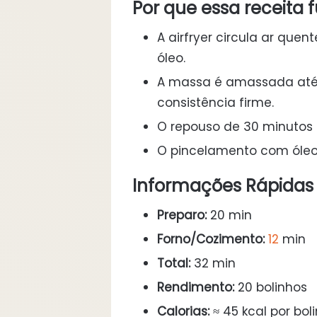
Por que essa receita 
A airfryer circula ar que
óleo.
A massa é amassada até
consistência firme.
O repouso de 30 minutos n
O pincelamento com óleo s
Informações Rápidas
Preparo:
20 min
Forno/Cozimento:
12
min
Total:
32 min
Rendimento:
20 bolinhos
Calorias:
≈ 45 kcal por bol