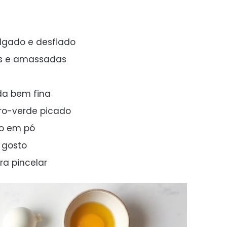
lgado e desfiado
as e amassadas
da bem fina
iro-verde picado
to em pó
 gosto
ra pincelar