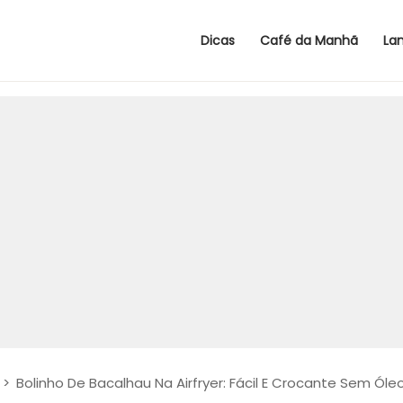
Dicas
Café da Manhã
La
>
Bolinho De Bacalhau Na Airfryer: Fácil E Crocante Sem Óle