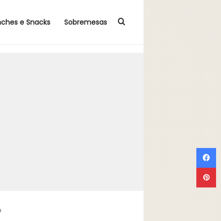
Procurar por
nches e Snacks
Sobremesas
F
P
o