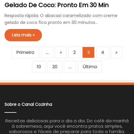
Gelado De Coco: Pronto Em 30 Min
Resposta rápida: O abacaxi caramelizado com creme
gelado de coco fica pronto em 30 minutos…
Leia mais »
Primeiro
...
«
2
3
4
»
10
20
...
Último
Sobre o Canal Cozinha
Receitas deliciosas para o dia a dia. Do café da manhã
à sobremesa, aqui você encontra pratos simples,
saborosos e fáceis de preparar para toda a família.