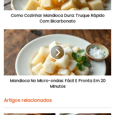
Como Cozinhar Mandioca Dura: Truque Rápido
Com Bicarbonato
Mandioca
No
Micro-
ondas:
Fácil
E
Pronta
Em
20
Minutos
Mandioca No Micro-ondas: Fácil E Pronta Em 20
Minutos
Artigos relacionados