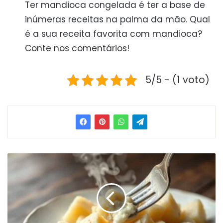
Ter mandioca congelada é ter a base de
inúmeras receitas na palma da mão. Qual
é a sua receita favorita com mandioca?
Conte nos comentários!
5/5 - (1 voto)
Como
Cozinhar
Mandioca
Dura:
Truque
Rápido
Com
Bicarbonato