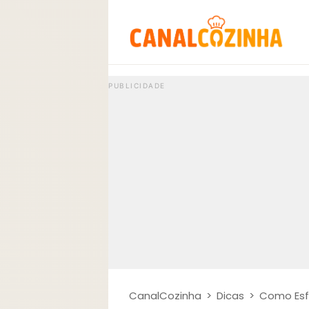
CanalCozinha
>
Dicas
>
Como Esfr