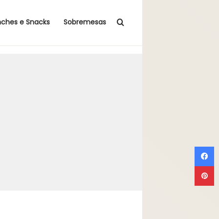
Procurar por
nches e Snacks
Sobremesas
F
P