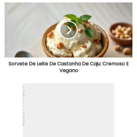
Sorvete
De
Leite
De
Castanha
De
Caju:
Cremoso
E
Vegano
Sorvete De Leite De Castanha De Caju: Cremoso E
Vegano