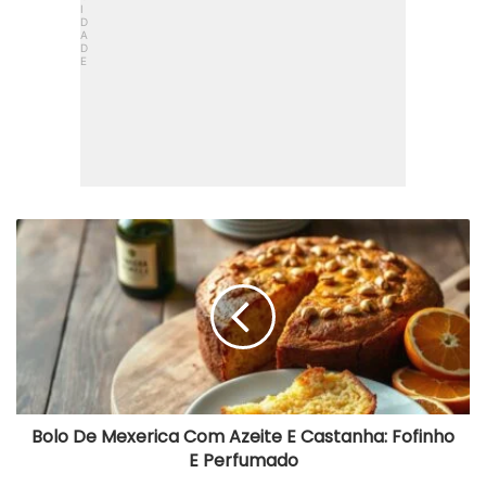
Bolo
De
Mexerica
Com
Azeite
E
Castanha:
Fofinho
E
Perfumado
Bolo De Mexerica Com Azeite E Castanha: Fofinho
E Perfumado