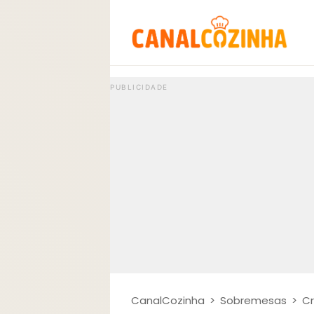
CanalCozinha
>
Sobremesas
>
Cr