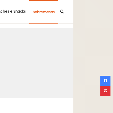
Procurar por
nches e Snacks
Sobremesas
F
P