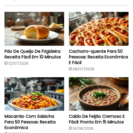
E
E
m
P
4
r
0
o
M
n
i
t
n
o
E
m
Pão De Queijo De Frigideira:
Cachorro-quente Para 50
3
Receita Fácil Em 10 Minutos
Pessoas: Receita Econômica
0
E Fácil
12/07/2026
M
i
08/07/2026
n
Macarrão Com Salsicha
Caldo De Feijão Cremoso E
Para 50 Pessoas: Receita
Fácil: Pronto Em 15 Minutos
Econômica
14/06/2026