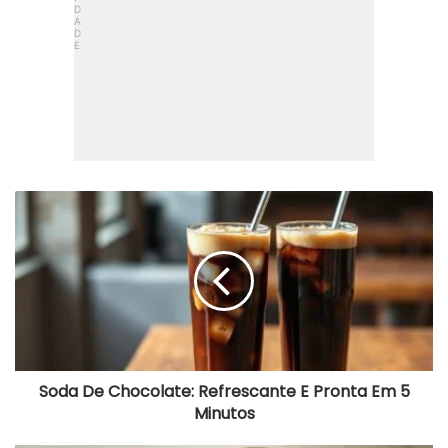
S
o
d
a
D
e
C
h
o
c
o
Soda De Chocolate: Refrescante E Pronta Em 5
l
Minutos
a
t