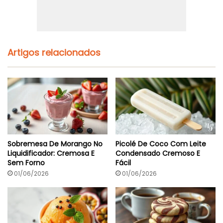
n
h
u
o
t
E
o
m
s
2
5
Artigos relacionados
M
i
n
C
o
m
L
e
g
u
Sobremesa De Morango No
Picolé De Coco Com Leite
m
Liquidificador: Cremosa E
Condensado Cremoso E
e
Sem Forno
Fácil
s
C
01/06/2026
01/06/2026
r
o
c
a
n