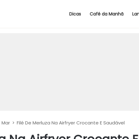
Dicas
Café da Manhã
La
o Mar
>
Filé De Merluza Na Airfryer Crocante E Saudável