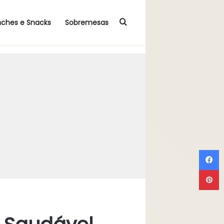
Procurar por
nches e Snacks
Sobremesas
F
P