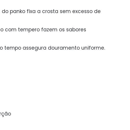
s do panko fixa a crosta sem excesso de
so com tempero fazem os sabores
 do tempo assegura douramento uniforme.
orção