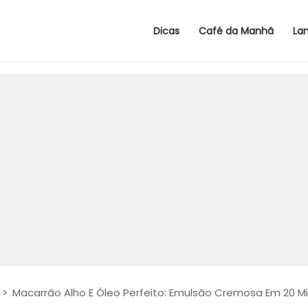
Dicas
Café da Manhã
La
>
Macarrão Alho E Óleo Perfeito: Emulsão Cremosa Em 20 M