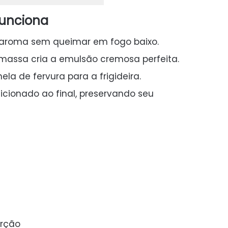
funciona
ra aroma sem queimar em fogo baixo.
massa cria a emulsão cremosa perfeita.
la de fervura para a frigideira.
icionado ao final, preservando seu
orção