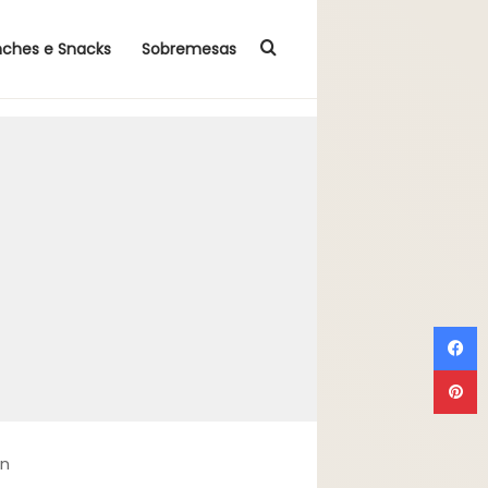
Procurar por
nches e Snacks
Sobremesas
F
P
in