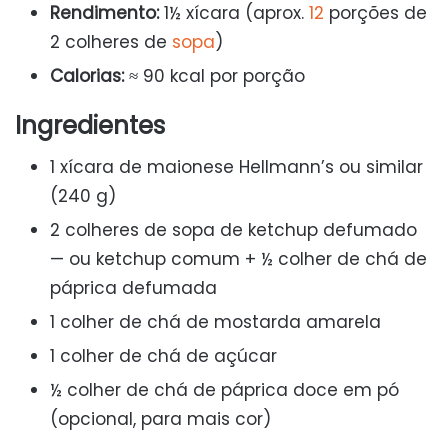
Rendimento:
1½ xícara (aprox.
12
porções de
2 colheres de
sopa
)
Calorias:
≈ 90 kcal por porção
Ingredientes
1 xícara de maionese Hellmann’s ou similar
(240 g)
2 colheres de sopa de ketchup defumado
— ou ketchup comum + ½ colher de chá de
páprica defumada
1 colher de chá de mostarda amarela
1 colher de chá de açúcar
½ colher de chá de páprica doce em pó
(opcional, para mais cor)