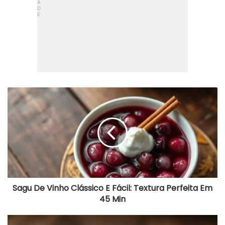
S
a
g
u
D
e
V
i
n
h
o
Sagu De Vinho Clássico E Fácil: Textura Perfeita Em
C
45 Min
l
á
s
E