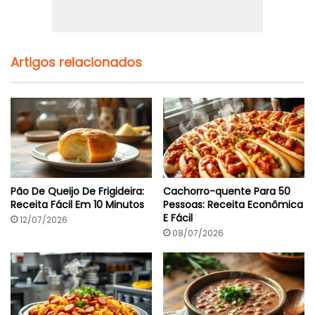
a
a
E
n
m
t
4
e
5
:
Artigos relacionados
M
R
i
e
n
c
e
i
t
a
F
á
c
Pão De Queijo De Frigideira:
Cachorro-quente Para 50
i
Receita Fácil Em 10 Minutos
Pessoas: Receita Econômica
l
E Fácil
12/07/2026
E
m
08/07/2026
5
0
M
i
n