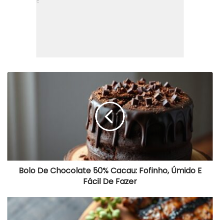
B
o
l
o
D
e
C
h
o
c
o
Bolo De Chocolate 50% Cacau: Fofinho, Úmido E
l
Fácil De Fazer
a
t
e
R
5
e
0
c