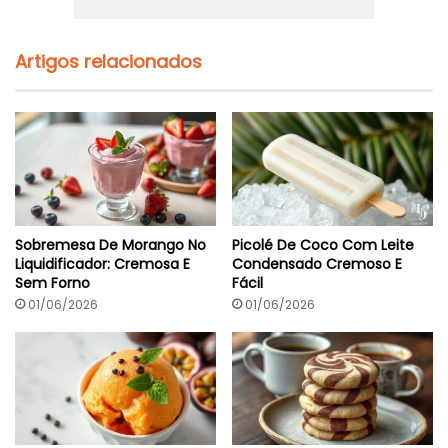
l
E
D
m
e
1
Artigos relacionados
F
5
a
M
z
i
e
n
r
u
t
o
s
(
F
Sobremesa De Morango No
Picolé De Coco Com Leite
á
Liquidificador: Cremosa E
Condensado Cremoso E
c
Sem Forno
Fácil
i
l
01/06/2026
01/06/2026
E
A
r
o
m
á
t