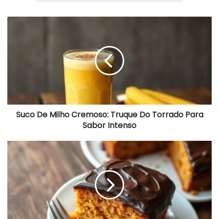
Suco
De
Milho
Cremoso:
Truque
Do
Torrado
Para
Sabor
Intenso
Suco De Milho Cremoso: Truque Do Torrado Para
Sabor Intenso
Bolo
De
Cenoura
Fofinho
Com
Cobertura
De
Chocolate
Cremosa