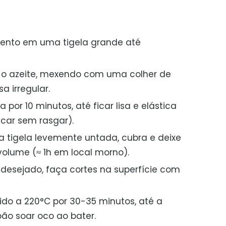
rmento em uma tigela grande até
 o azeite, mexendo com uma colher de
 irregular.
or 10 minutos, até ficar lisa e elástica
icar sem rasgar).
tigela levemente untada, cubra e deixe
volume (≈ 1h em local morno).
desejado, faça cortes na superfície com
do a 220°C por 30-35 minutos, até a
pão soar oco ao bater.