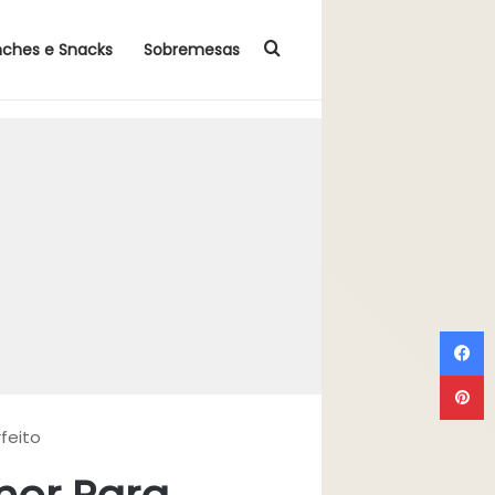
Procurar por
nches e Snacks
Sobremesas
F
P
feito