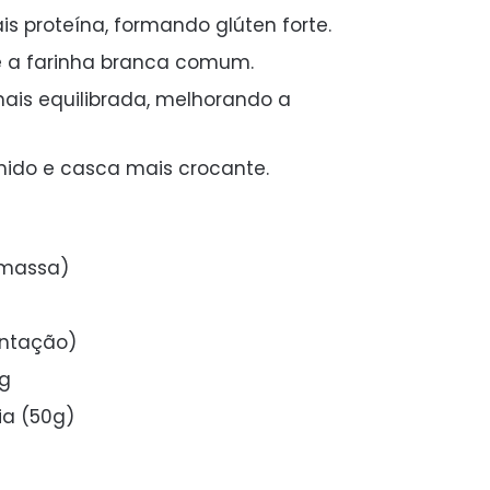
is proteína, formando glúten forte.
ue a farinha branca comum.
ais equilibrada, melhorando a
mido e casca mais crocante.
 massa)
entação)
0g
tia (50g)