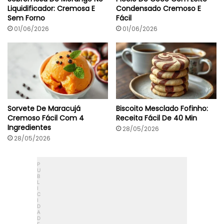
s
Liquidificador: Cremosa E
Condensado Cremoso E
5
Sem Forno
Fácil
I
n
01/06/2026
01/06/2026
g
r
e
d
i
e
n
t
Sorvete De Maracujá
Biscoito Mesclado Fofinho:
e
Cremoso Fácil Com 4
Receita Fácil De 40 Min
s
Ingredientes
28/05/2026
28/05/2026