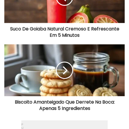
G
o
i
a
b
Suco De Goiaba Natural Cremoso E Refrescante
a
Em 5 Minutos
N
a
t
B
u
i
r
s
a
c
l
o
C
i
r
t
e
o
m
A
o
m
s
a
Biscoito Amanteigado Que Derrete Na Boca:
o
n
Apenas 5 Ingredientes
E
t
R
e
e
i
f
g