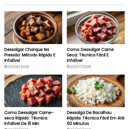
t
o
E
m
3
0
M
i
n
Dessalgar Charque Na
Como Dessalgar Carne
u
Pressão: Método Rápido E
Seca: Técnica Fácil E
t
Infalível
Infalível
o
s
02/08/2026
30/07/2026
Como Dessalgar Carne-
Dessalga De Bacalhau
seca Rápido: Técnica
Rápida: Técnica Fácil Em Até
Infalível De 15 Min
60 Minutos