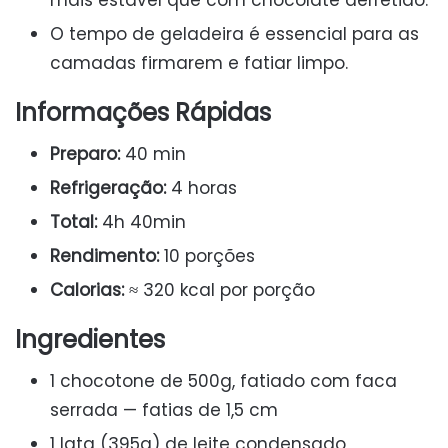
mais estável que com chocolate derretido.
O tempo de geladeira é essencial para as
camadas firmarem e fatiar limpo.
Informações Rápidas
Preparo:
40 min
Refrigeração:
4 horas
Total:
4h 40min
Rendimento:
10 porções
Calorias:
≈ 320 kcal por porção
Ingredientes
1 chocotone de 500g, fatiado com faca
serrada — fatias de 1,5 cm
1 lata (395g) de leite condensado