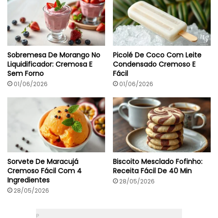
P
r
o
n
t
o
Sobremesa De Morango No
Picolé De Coco Com Leite
E
Liquidificador: Cremosa E
Condensado Cremoso E
m
Sem Forno
Fácil
5
0
01/06/2026
01/06/2026
M
i
n
Sorvete De Maracujá
Biscoito Mesclado Fofinho:
Cremoso Fácil Com 4
Receita Fácil De 40 Min
Ingredientes
28/05/2026
28/05/2026