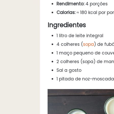
Rendimento:
4 porções
Calorias:
≈ 180 kcal por po
Ingredientes
1 litro de leite integral
4 colheres (
sopa
) de fubá
1 maço pequeno de couve
2 colheres (sopa) de man
Sal a gosto
1 pitada de noz-moscada 