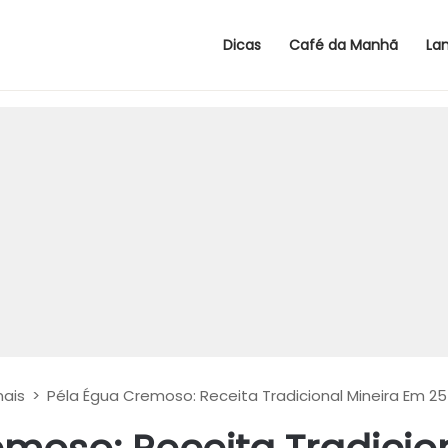
Dicas
Café da Manhã
La
nais
>
Péla Égua Cremoso: Receita Tradicional Mineira Em 25