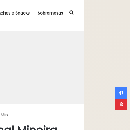
Procurar por
nches e Snacks
Sobremesas
F
P
 Min