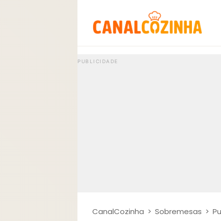
CanalCozinha
>
Sobremesas
>
Pu