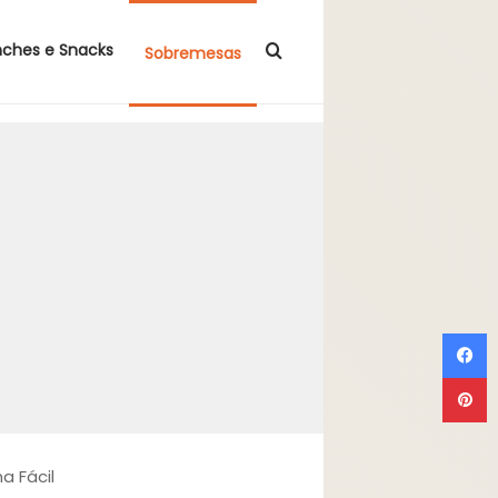
Procurar por
nches e Snacks
Sobremesas
F
P
 Fácil