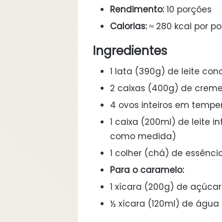
Rendimento:
10 porções
Calorias:
≈ 280 kcal por p
Ingredientes
1 lata (390g) de leite co
2 caixas (400g) de creme
4 ovos inteiros em tempe
1 caixa (200ml) de leite i
como medida)
1 colher (chá) de essênci
Para o caramelo:
1 xícara (200g) de açúcar
½ xícara (120ml) de água