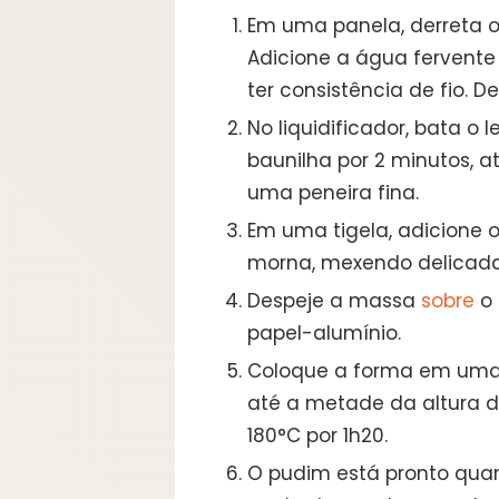
Em uma panela, derreta 
Adicione a água fervent
ter consistência de fio. D
No liquidificador, bata o l
baunilha por 2 minutos, a
uma peneira fina.
Em uma tigela, adicione o
morna, mexendo delicada
Despeje a massa
sobre
o 
papel-alumínio.
Coloque a forma em uma 
até a metade da altura d
180°C por 1h20.
O pudim está pronto quan