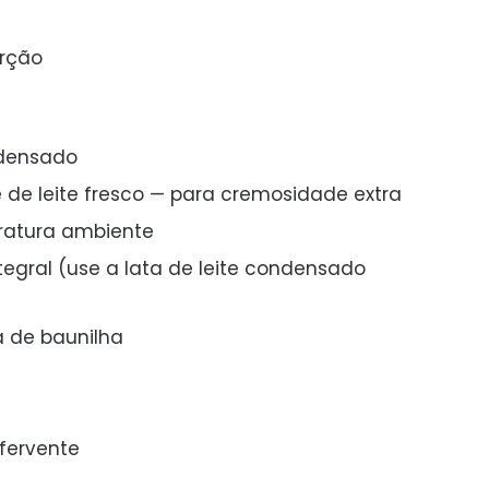
orção
ndensado
 de leite fresco — para cremosidade extra
ratura ambiente
ntegral (use a lata de leite condensado
a de baunilha
 fervente