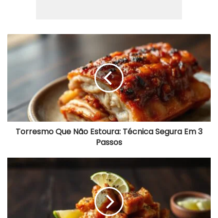
Torresmo
Que
Não
Estoura:
Técnica
Segura
Em
3
Passos
Torresmo Que Não Estoura: Técnica Segura Em 3
Passos
Como
Temperar
Torresmo:
Fique
Crocante
E
Seguro