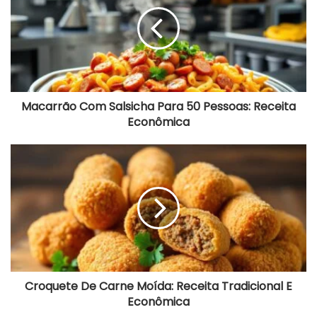
Para
50
Pessoas:
Receita
Econômica
Macarrão Com Salsicha Para 50 Pessoas: Receita
Econômica
Croquete
De
Carne
Moída:
Receita
Tradicional
E
Econômica
Croquete De Carne Moída: Receita Tradicional E
Econômica