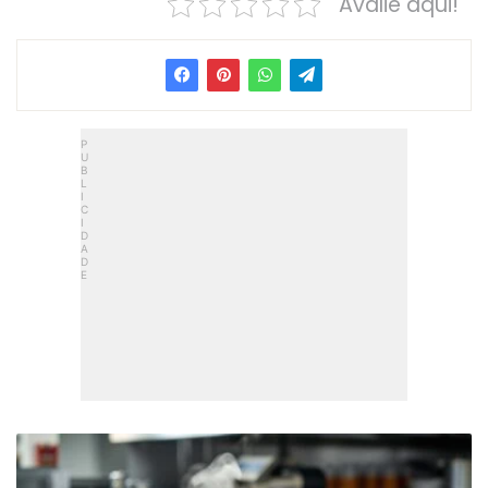
Avalie aqui!
Macarrão
Com
Salsicha