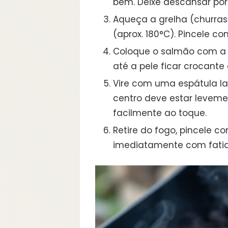
bem. Deixe descansar por
Aqueça a grelha (churras
(aprox. 180°C). Pincele co
Coloque o salmão com a p
até a pele ficar crocante
Vire com uma espátula la
centro deve estar levem
facilmente ao toque.
Retire do fogo, pincele c
imediatamente com fatia