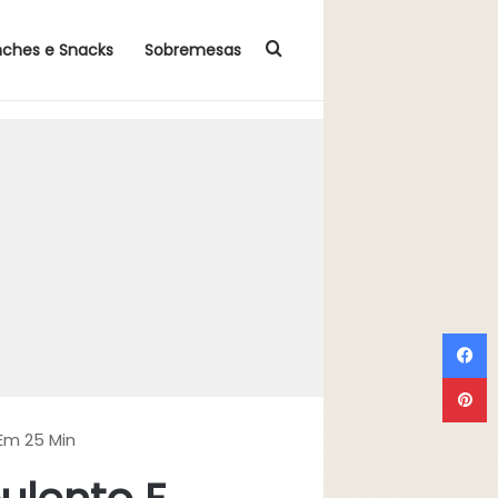
Procurar por
nches e Snacks
Sobremesas
F
P
Em 25 Min