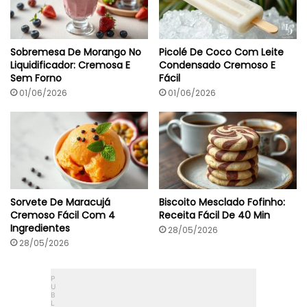
?
t
o
S
a
Sobremesa De Morango No
Picolé De Coco Com Leite
b
Liquidificador: Cremosa E
Condensado Cremoso E
o
Sem Forno
Fácil
r
01/06/2026
01/06/2026
Sorvete De Maracujá
Biscoito Mesclado Fofinho:
Cremoso Fácil Com 4
Receita Fácil De 40 Min
Ingredientes
28/05/2026
28/05/2026