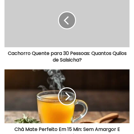
a
c
h
o
r
r
o
Q
u
e
Cachorro Quente para 30 Pessoas: Quantos Quilos
n
de Salsicha?
t
e
p
C
a
h
r
á
a
M
3
a
0
t
P
e
e
P
s
e
s
r
o
f
Chá Mate Perfeito Em 15 Min: Sem Amargor E
a
e