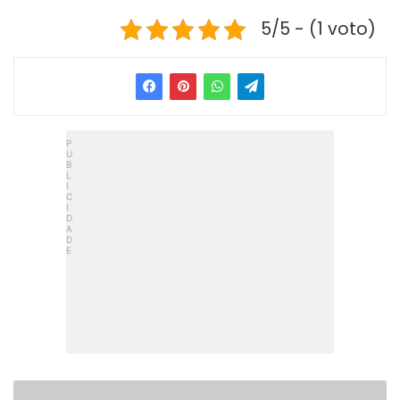
5/5 - (1 voto)
C