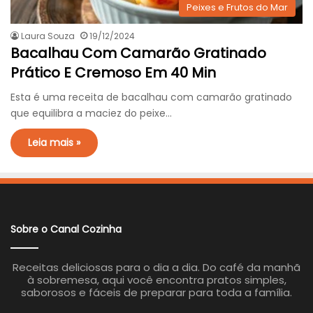
Peixes e Frutos do Mar
Laura Souza
19/12/2024
Bacalhau Com Camarão Gratinado
Prático E Cremoso Em 40 Min
Esta é uma receita de bacalhau com camarão gratinado
que equilibra a maciez do peixe…
Leia mais »
Sobre o Canal Cozinha
Receitas deliciosas para o dia a dia. Do café da manhã
à sobremesa, aqui você encontra pratos simples,
saborosos e fáceis de preparar para toda a família.