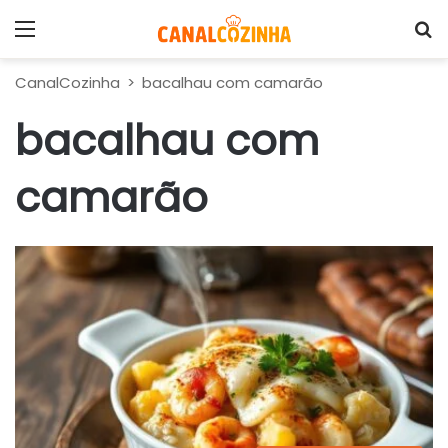
Menu
P
CanalCozinha
>
bacalhau com camarão
bacalhau com
camarão