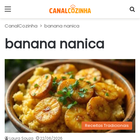
Menu
P
CanalCozinha
>
banana nanica
banana nanica
Receitas Tradicionais
Laura Souza
22/06/2026