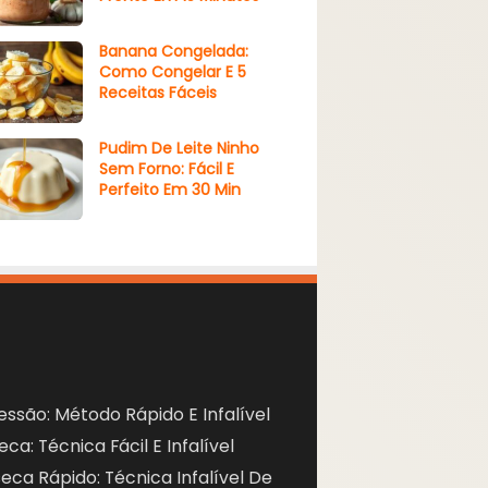
Banana Congelada:
Como Congelar E 5
Receitas Fáceis
Pudim De Leite Ninho
Sem Forno: Fácil E
Perfeito Em 30 Min
ssão: Método Rápido E Infalível
a: Técnica Fácil E Infalível
ca Rápido: Técnica Infalível De