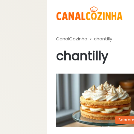
CanalCozinha
>
chantilly
chantilly
Sobrem