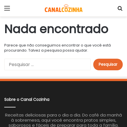
Menu
P
Nada encontrado
Parece que não conseguimos encontrar o que você está
procurando. Talvez a pesquisa possa ajudar.
P
e
s
q
u
i
s
a
Sobre o Canal Cozinha
r
p
o
Receitas deliciosas para o dia a dia. Do café da manhã
r
à sobremesa, aqui você encontra pratos simples,
:
saborosos e fáceis de preparar para toda a família.