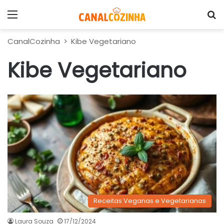
Menu
P
CanalCozinha
>
Kibe Vegetariano
Kibe Vegetariano
Receitas Veganas e Vegetarianas
Laura Souza
17/12/2024