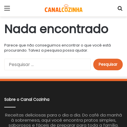
Menu
P
Nada encontrado
Parece que não conseguimos encontrar o que você está
procurando. Talvez a pesquisa possa ajudar.
P
e
s
q
u
i
s
a
Sobre o Canal Cozinha
r
p
o
Receitas deliciosas para o dia a dia. Do café da manhã
r
à sobremesa, aqui você encontra pratos simples,
:
saborosos e fáceis de preparar para toda a família.