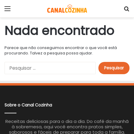
Menu
P
Nada encontrado
Parece que não conseguimos encontrar o que você está
procurando. Talvez a pesquisa possa ajudar.
P
e
s
q
u
i
s
a
Sobre o Canal Cozinha
r
p
o
Receitas deliciosas para o dia a dia. Do café da manhã
r
à sobremesa, aqui você encontra pratos simples,
:
saborosos e fáceis de preparar para toda a família.