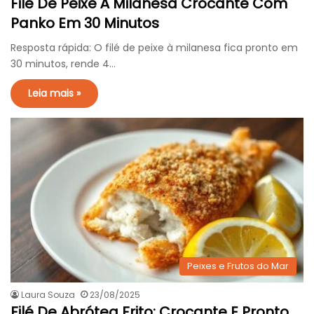
Filé De Peixe À Milanesa Crocante Com
Panko Em 30 Minutos
Resposta rápida: O filé de peixe à milanesa fica pronto em
30 minutos, rende 4…
Leia mais »
Peixes e Frutos do Mar
Laura Souza
23/08/2025
Filé De Abrótea Frito: Crocante E Pronto