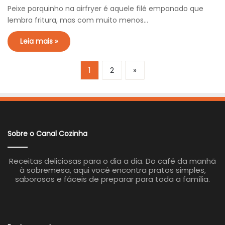
Peixe porquinho na airfryer é aquele filé empanado que
lembra fritura, mas com muito menos…
Leia mais »
1
2
»
Sobre o Canal Cozinha
Receitas deliciosas para o dia a dia. Do café da manhã
à sobremesa, aqui você encontra pratos simples,
saborosos e fáceis de preparar para toda a família.