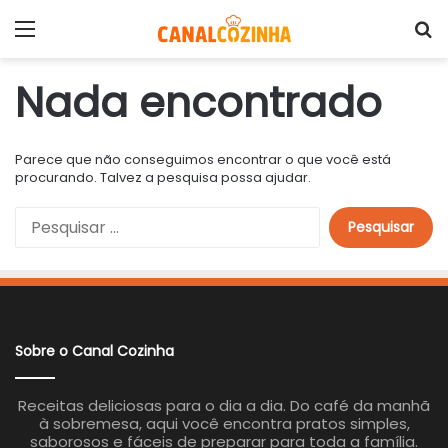
Menu
P
Nada encontrado
Parece que não conseguimos encontrar o que você está
procurando. Talvez a pesquisa possa ajudar.
P
e
s
q
u
i
s
a
Sobre o Canal Cozinha
r
p
o
Receitas deliciosas para o dia a dia. Do café da manhã
r
à sobremesa, aqui você encontra pratos simples,
:
saborosos e fáceis de preparar para toda a família.