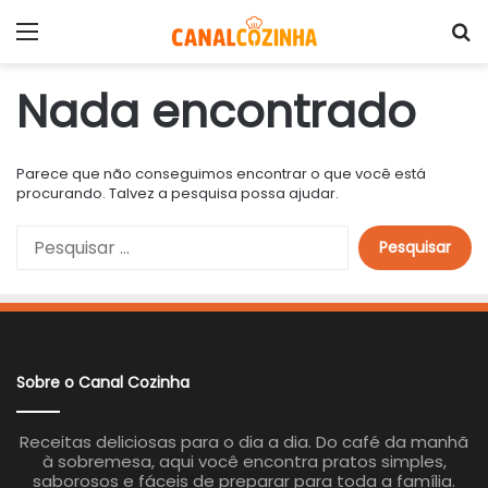
Menu
P
Nada encontrado
Parece que não conseguimos encontrar o que você está
procurando. Talvez a pesquisa possa ajudar.
P
e
s
q
u
i
s
a
Sobre o Canal Cozinha
r
p
o
Receitas deliciosas para o dia a dia. Do café da manhã
r
à sobremesa, aqui você encontra pratos simples,
:
saborosos e fáceis de preparar para toda a família.